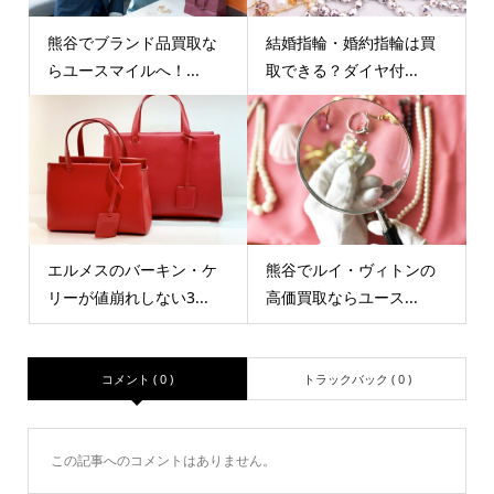
熊谷でブランド品買取な
結婚指輪・婚約指輪は買
らユースマイルへ！...
取できる？ダイヤ付...
エルメスのバーキン・ケ
熊谷でルイ・ヴィトンの
リーが値崩れしない3...
高価買取ならユース...
コメント ( 0 )
トラックバック ( 0 )
この記事へのコメントはありません。