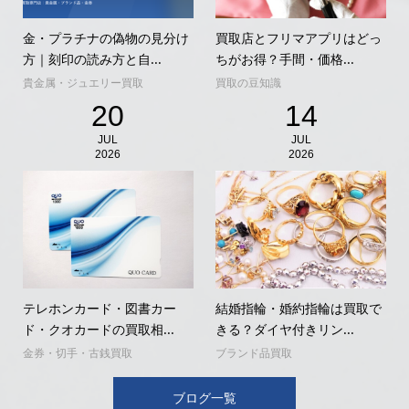
金・プラチナの偽物の見分け
買取店とフリマアプリはどっ
方｜刻印の読み方と自...
ちがお得？手間・価格...
貴金属・ジュエリー買取
買取の豆知識
20
14
JUL
JUL
2026
2026
テレホンカード・図書カー
結婚指輪・婚約指輪は買取で
ド・クオカードの買取相...
きる？ダイヤ付きリン...
金券・切手・古銭買取
ブランド品買取
ブログ一覧